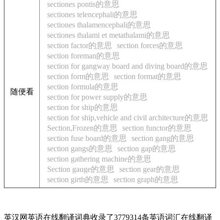
sectiones pontis的意思
sectiones telencephali的意思
sectiones thalamencephali的意思
sectiones thalami et metathalami的意思
section factor的意思
section forces的意思
section foreman的意思
section for gangway board and diving board的意思
section form的意思
section format的意思
section formula的意思
随便看
section for power supply的意思
section for ship的意思
section for ship,vehicle and civil architecture的意思
Section,Frozen的意思
section functor的意思
section fuse board的意思
section gang的意思
section gangs的意思
section gap的意思
section gathering machine的意思
Section gauge的意思
section gear的意思
section girth的意思
section graph的意思
英汉网英语在线翻译词典收录了3779314条英语词汇在线翻译