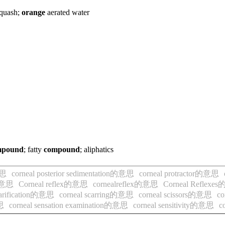
quash;
orange
aerated water
mpound
; fatty
compound
; aliphatics
意思
corneal posterior sedimentation的意思
corneal protractor的意思
d的意思
Corneal reflex的意思
cornealreflex的意思
Corneal Reflex
carification的意思
corneal scarring的意思
corneal scissors的意思
co
意思
corneal sensation examination的意思
corneal sensitivity的意思
c