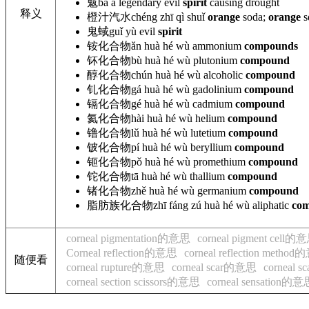
魃
bá
a legendary
evil
spirit
causing drought
释义
橙汁汽水
chéng zhī qì shuǐ
orange
soda;
orange
s
鬼蜮
guǐ
yù evil
spirit
铵化合物
ǎn huà hé
wù ammonium
compounds
钚化合物
bù huà hé
wù plutonium
compound
醇化合物
chún huà hé
wù alcoholic
compound
钆化合物
gá huà hé
wù gadolinium
compound
镉化合物
gé huà hé
wù cadmium
compound
氦化合物
hài huà hé
wù helium
compound
镥化合物
lǔ huà hé
wù lutetium
compound
铍化合物
pí huà hé
wù beryllium
compound
钷化合物
pǒ huà hé
wù promethium
compound
铊化合物
tā huà hé
wù thallium
compound
锗化合物
zhě huà hé
wù germanium
compound
脂肪族化合物
zhī fáng zú huà hé wù
aliphatic
co
corneal pigmentation的意思
corneal pigment cell的
Corneal reflection的意思
corneal reflection metho
随便看
corneal rupture的意思
corneal scar的意思
corneal s
corneal section scissors的意思
corneal sensation的