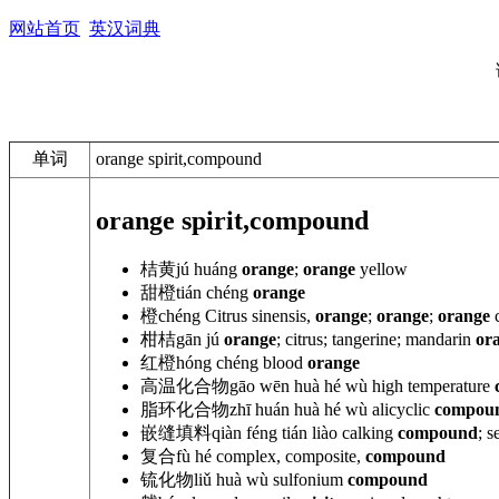
网站首页
英汉词典
单词
orange spirit,compound
orange spirit,compound
桔黄
jú huáng
orange
;
orange
yellow
甜橙
tián chéng
orange
橙
chéng Citrus sinensis,
orange
;
orange
;
orange
c
柑桔
gān jú
orange
; citrus; tangerine; mandarin
or
红橙
hóng chéng
blood
orange
高温化合物
gāo wēn huà hé
wù high
temperature
脂环化合物
zhī huán huà hé
wù
alicyclic
compou
嵌缝填料
qiàn féng tián liào
calking
compound
; s
复合
fù hé complex
, composite,
compound
锍化物
liǔ huà
wù sulfonium
compound