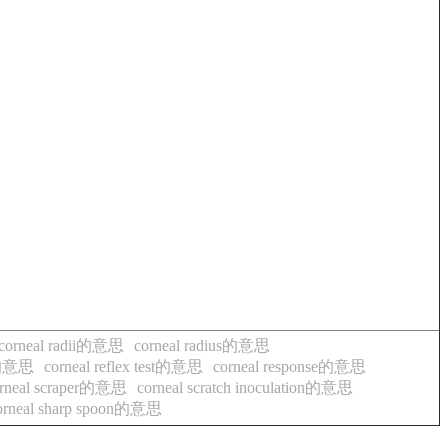
corneal radii的意思
corneal radius的意思
es的意思
corneal reflex test的意思
corneal response的意思
rneal scraper的意思
corneal scratch inoculation的意思
orneal sharp spoon的意思