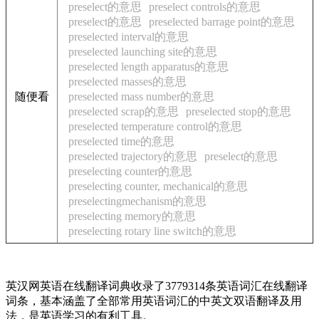
preselect的意思
preselect controls的意思
preselect的意思
preselected barrage point的意思
preselected interval的意思
preselected launching site的意思
preselected length apparatus的意思
preselected masses的意思
随便看
preselected mass number的意思
preselected scrap的意思
preselected stop的意思
preselected temperature control的意思
preselected time的意思
preselected trajectory的意思
preselect的意思
preselecting counter的意思
preselecting counter, mechanical的意思
preselectingmechanism的意思
preselecting memory的意思
preselecting rotary line switch的意思
英汉网英语在线翻译词典收录了3779314条英语词汇在线翻译
词条，基本涵盖了全部常用英语词汇的中英文双语翻译及用
法，是英语学习的有利工具。