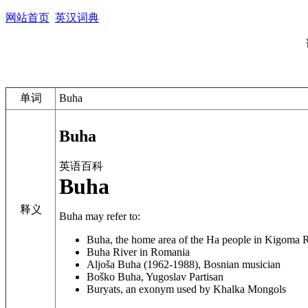
网站首页
英汉词典
单词
Buha
Buha
英语百科
Buha
释义
Buha
may refer to:
Buha, the home area of the Ha people in Kigoma 
Buha River in Romania
Aljoša Buha (1962-1988), Bosnian musician
Boško Buha, Yugoslav Partisan
Buryats, an exonym used by Khalka Mongols