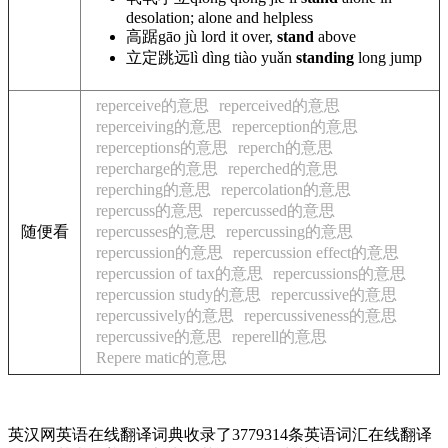
desolation; alone and helpless
高踞
gāo jù lord
it over,
stand
above
立定跳远
lì dìng tiào yuǎn
standing
long jump
reperceive的意思
reperceived的意思
reperceiving的意思
reperception的意思
reperceptions的意思
reperch的意思
repercharge的意思
reperched的意思
reperching的意思
repercolation的意思
repercuss的意思
repercussed的意思
随便看
repercusses的意思
repercussing的意思
repercussion的意思
repercussion effect的意思
repercussion of tax的意思
repercussions的意思
repercussion study的意思
repercussive的意思
repercussively的意思
repercussiveness的意思
repercussive的意思
reperell的意思
Repere matic的意思
英汉网英语在线翻译词典收录了3779314条英语词汇在线翻译