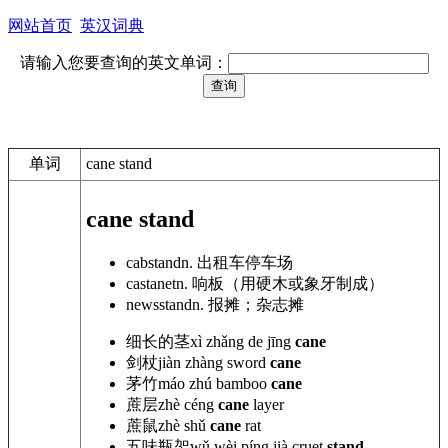
网站首页
英汉词典
请输入您要查询的英文单词：
单词
cane stand
cane stand
cabstand
n. 出租车停车场
castanet
n. 响板（用硬木或象牙制成）
newsstand
n. 报摊；杂志摊
细长的茎
xì
zhǎng de jīng
cane
剑杖
jiàn zhàng sword
cane
茅竹
máo zhú bamboo
cane
蔗层
zhè céng
cane
layer
蔗鼠
zhè shǔ
cane
rat
五味瓶架
wǔ wèi píng
jià
cruet
stand