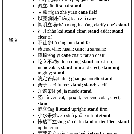
蹲立
dūn lì
squat
stand
甘蔗园
gān zhè yuán
cane
field
以藤编制
yǐ téng biān zhì
cane
阐明立场
chǎn míng lì chǎng clarify
one
's
stand
站开
zhàn kāi
stand
clear;
stand
aside;
stand
clear of
释义
不让步
bú ràng bù
stand
fast
藤
téng vine; rattan;
cane
; a surname
藤椅
téng yǐ
cane
chair; rattan chair
屹立不动
yì lì bú dòng
stand
rock-firm;
immovable;
stand
firm and erect;
standing
mighty;
stand
滴定管架
dī dìng guǎn jià
burette
stand
架子
jià zǐ frame;
stand
;
stand
; shelf
乐谱架
lè pǔ
jià music
stand
竖
shù vertical; upright; perpendicular
; erect;
stand
挺立
tǐng lì
stand
upright;
stand
firm
小水果摊
xiǎo shuǐ guǒ tān
fruit
stand
悚然而立
sǒng rán ér lì
stand
up terrified;
stand
up in terror
茕茕孑立
qióng qióng jié
lì
stand
alone in