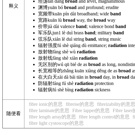
坦荡
tǎn dàng
broad
and level, magnanimous
释义
渊博
yuān bó
broad
and profound; erudite
宽频带
kuān pín dài broadband
; wide
band
宽路
kuān lù
broad
way, the
broad
way
价带
jià dài valence
band
; valence bond
band
军乐队
jun1 lè duì brass
band
; military
band
弦乐队
xián
lè duì string
band
, string music
辐射强度
fú shè qiáng dù emittance;
radiation
inte
放射物
fàng shè wù
radiation
放射线
fàng shè xiàn
radiation
无区别的
wú
qū bié de as
broad
as long, nondistin
长宽相等的
zhǎng kuān xiàng děng
de as
broad
as
在大白天
zài dà bái tiān in
broad
day, in
broad
da
防辐射
fáng fú shè
radiation
protection
辐射病
fú shè bìng
radiation
sickness
fibre ionic的意思
fibreise的意思
fibreizability的意
fibre laminate的意思
Fibre lapper的意思
Fibre las
随便看
fibre length array的意思
fibre length control的意思
f
fibre light cystoscope的意思