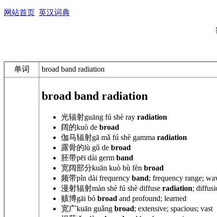
网站首页
英汉词典
单词
broad band radiation
broad band radiation
光辐射
guāng
fú shè ray
radiation
阔的
kuò de
broad
伽马辐射
gā mǎ
fú shè gamma
radiation
露骨的
lù
gǔ de
broad
胚带
pēi dài
germ
band
宽阔部分
kuān kuò
bù fèn
broad
频带
pín dài frequency
band
; frequency range; w
漫射辐射
màn shè fú shè diffuse
radiation
; diffus
赅博
gāi bó
broad
and profound; learned
宽广
kuān guǎng
broad
; extensive; spacious; vast