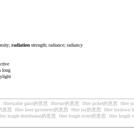
nsity;
radiation
strength; radiance; radiancy
ctive
 long
ylight
思
fibreizable glass的意思
fibreize的意思
fibre jacket的意思
fibre
er的意思
fibre laser gyrometer的意思
fibre lay的意思
fibre laydow
ibre length distribution的意思
fibre length tester的意思
fibre lengt